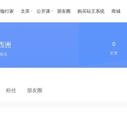
大咖行家
文库
公开课
朋友圈
购买站王系统
商城
西洲
0
文章
签名
粉丝
朋友圈